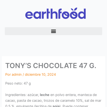
Ir
al
contenido
TONY’S CHOCOLATE 47 G.
Por
admin
/
diciembre 10, 2024
Peso neto: 47 g
Ingredientes: azúcar,
leche
en polvo entera, manteca de
cacao, pasta de cacao, trozos de caramelo 10%, sal de mar
0,5 %, emulgente (lecitina de
soja
). Puede contener