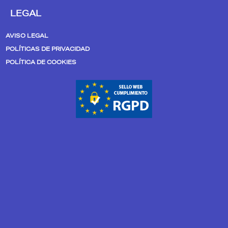
s
n
LEGAL
t
k
a
e
AVISO LEGAL
g
d
POLÍTICAS DE PRIVACIDAD
r
i
POLÍTICA DE COOKIES
a
n
m