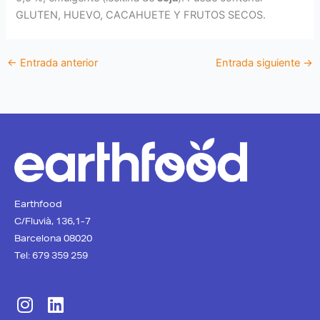
GLUTEN, HUEVO, CACAHUETE Y FRUTOS SECOS.
←
Entrada anterior
Entrada siguiente
→
Earthfood
C/Fluvià, 136,1-7
Barcelona 08020
Tel: 679 359 259
I
L
n
i