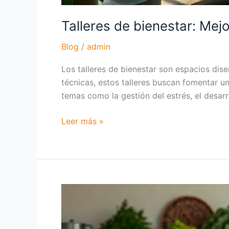
Talleres de bienestar: Mej
Blog
/
admin
Los talleres de bienestar son espacios dis
técnicas, estos talleres buscan fomentar un 
temas como la gestión del estrés, el desar
Leer más »
Talleres
de
nutrición: