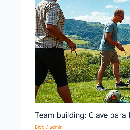
en
tu
empresa
Team building: Clave para 
Blog
/
admin