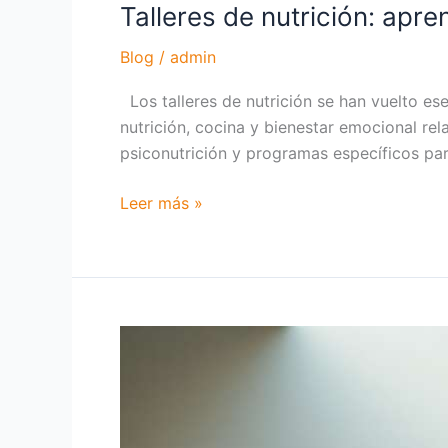
Talleres de nutrición: apr
Blog
/
admin
Los talleres de nutrición se han vuelto es
nutrición, cocina y bienestar emocional re
psiconutrición y programas específicos par
Leer más »
Mindfulness:
Mejora
tu
Bienestar
y