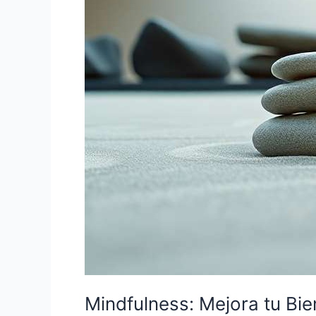
Reduce
el
Estrés
Mindfulness: Mejora tu Bie