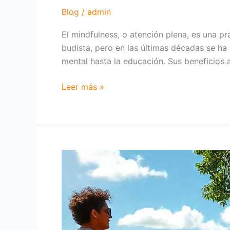
Blog
/
admin
El mindfulness, o atención plena, es una p
budista, pero en las últimas décadas se ha
mental hasta la educación. Sus beneficios 
Leer más »
Team
building:
Clave
para
fortalecer
equipos