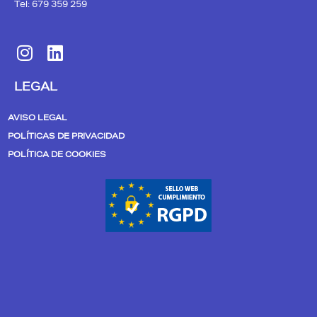
Tel: 679 359 259
I
L
n
i
s
n
LEGAL
t
k
a
e
AVISO LEGAL
g
d
POLÍTICAS DE PRIVACIDAD
r
i
POLÍTICA DE COOKIES
a
n
m