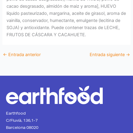
cacao desgrasado, almidón de maiz y aroma], HUEVO
líquido pasteurizado, margarina, aceite de girasol, aroma de
vainilla, conservador, humectante, emulgente (lecitina de
SOJA) y antioxidante. Puede contener trazas de LECHE,
FRUTOS DE CÁSCARA Y CACAHUETE.
←
Entrada anterior
Entrada siguiente
→
Earthfood
C/Fluvià, 136,1-7
Barcelona 08020