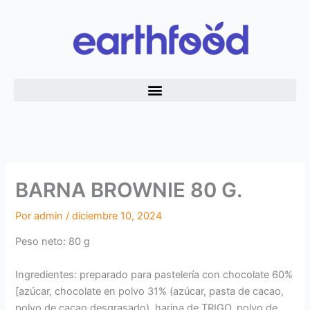
Ir
al
contenido
BARNA BROWNIE 80 G.
Por
admin
/
diciembre 10, 2024
Peso neto: 80 g
Ingredientes: preparado para pastelería con chocolate 60%
[azúcar, chocolate en polvo 31% (azúcar, pasta de cacao,
polvo de cacao desgrasado), harina de TRIGO, polvo de