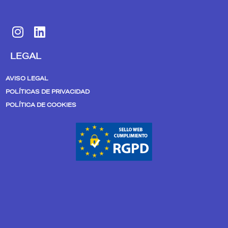
I
L
n
i
s
n
LEGAL
t
k
a
e
AVISO LEGAL
g
d
POLÍTICAS DE PRIVACIDAD
r
i
POLÍTICA DE COOKIES
a
n
m