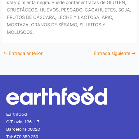
sal y pimienta negra. Puede contener trazas de GLUTEN,
CRUSTÁCEOS, HUEVOS, PESCADO, CACAHUETES, SOJA,
FRUTOS DE CÁSCARA, LECHE Y LACTOSA, APIO,
MOSTAZA, GRANOS DE SÉSAMO, SULFITOS Y
MOLUSCOS.
←
Entrada anterior
Entrada siguiente
→
Earthfood
C/Fluvià, 136,1-7
Barcelona 08020
Tel: 679 359 259