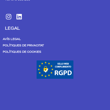
I
L
n
i
s
n
LEGAL
t
k
a
e
AVÍS LEGAL
g
d
POLÍTIQUES DE PRIVACITAT
r
i
POLÍTIQUES DE COOKIES
a
n
m