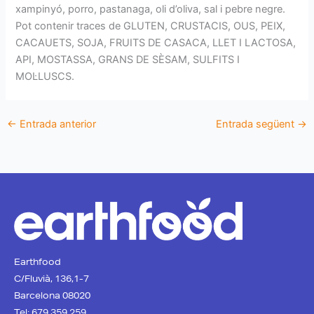
xampinyó, porro, pastanaga, oli d’oliva, sal i pebre negre.
Pot contenir traces de GLUTEN, CRUSTACIS, OUS, PEIX,
CACAUETS, SOJA, FRUITS DE CASACA, LLET I LACTOSA,
API, MOSTASSA, GRANS DE SÈSAM, SULFITS I
MOL·LUSCS.
←
Entrada anterior
Entrada següent
→
Earthfood
C/Fluvià, 136,1-7
Barcelona 08020
Tel: 679 359 259