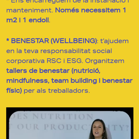
* Ens encarreguem de la instal·lació i
manteniment.
Només necessitem 1
m2 i 1 endoll
.
* BENESTAR (WELLBEING)
: t’ajudem
en la teva responsabilitat social
corporativa RSC i ESG. Organitzem
tallers de benestar (nutrició,
mindfulness, team building i benestar
físic)
per als treballadors.
Reproductor
de
vídeo