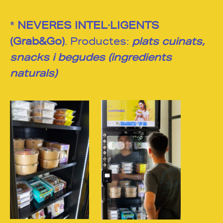
*
NEVERES INTEL·LIGENTS
(Grab&Go)
. Productes:
p
lats
cuinats,
snacks i begudes (ingredients
naturals)