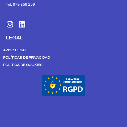
Tel: 679 359 259
I
L
n
i
s
n
LEGAL
t
k
a
e
AVISO LEGAL
g
d
POLÍTICAS DE PRIVACIDAD
r
i
POLÍTICA DE COOKIES
a
n
m