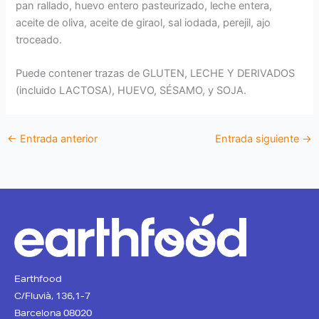
pan rallado, huevo entero pasteurizado, leche entera,
aceite de oliva, aceite de giraol, sal iodada, perejil, ajo
troceado.
Puede contener trazas de GLUTEN, LECHE Y DERIVADOS
(incluido LACTOSA), HUEVO, SÉSAMO, y SOJA.
←
Entrada anterior
Entrada siguiente
→
Earthfood
C/Fluvià, 136,1-7
Barcelona 08020