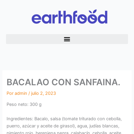
Ir
al
contenido
BACALAO CON SANFAINA.
Por
admin
/
julio 2, 2023
Peso neto: 300 g
Ingredientes: Bacalo, salsa (tomate triturado con cebolla,
puerro, azúcar y aceite de girasol), agua, judías blancas,
pimiento rojo, berenjena negra, calabacín, cebolla, aceite