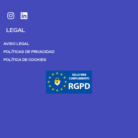
I
L
n
i
s
n
LEGAL
t
k
a
e
AVISO LEGAL
g
d
POLÍTICAS DE PRIVACIDAD
r
i
POLÍTICA DE COOKIES
a
n
m